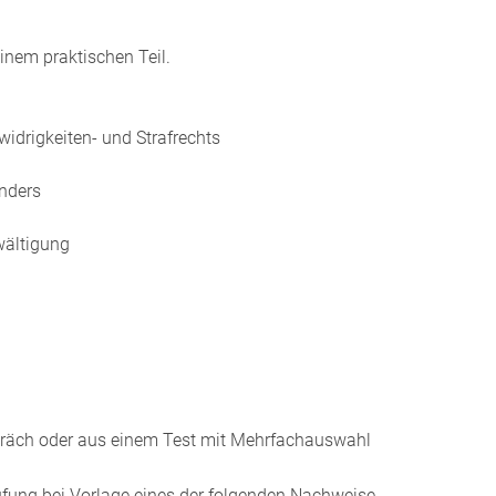
nem praktischen Teil.
idrigkeiten- und Strafrechts
nders
wältigung
spräch oder aus einem Test mit Mehrfachauswahl
rüfung bei Vorlage eines der folgenden Nachweise