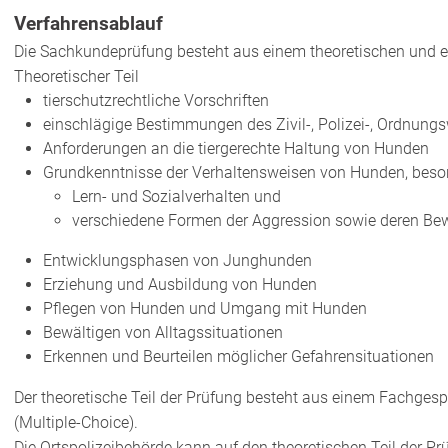
Verfahrensablauf
Die Sachkundeprüfung besteht aus einem theoretischen und ei
Theoretischer Teil
tierschutzrechtliche Vorschriften
einschlägige Bestimmungen des Zivil-, Polizei-, Ordnungsw
Anforderungen an die tiergerechte Haltung von Hunden
Grundkenntnisse der Verhaltensweisen von Hunden, beso
Lern- und Sozialverhalten und
verschiedene Formen der Aggression sowie deren Be
Entwicklungsphasen von Junghunden
Erziehung und Ausbild
ung von Hunden
Pflegen von Hunden und Umgang mit Hunden
Bewältigen von Alltagssituationen
Erkennen und Beurteilen möglicher Gefahrensituationen
Der theoretische Teil der Prüfung besteht aus einem Fachge
(Multiple-Choice).
Die Ortspolizeibehörde kann auf den theoretischen Teil der P