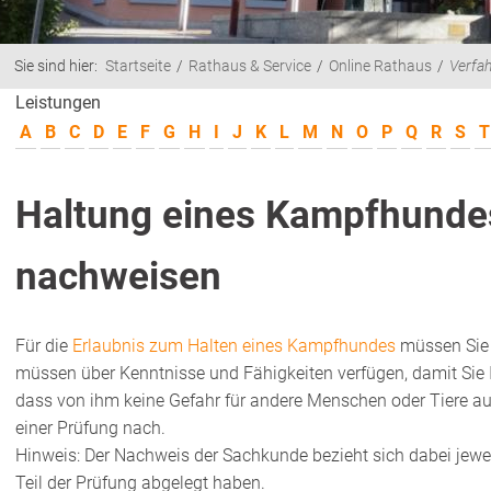
Sie sind hier:
Startseite
Rathaus & Service
Online Rathaus
Verfa
Leistungen
A
B
C
D
E
F
G
H
I
J
K
L
M
N
O
P
Q
R
S
T
Haltung eines Kampfhunde
nachweisen
Für die
Erlaubnis zum Halten eines Kampfhundes
müssen Sie d
müssen über Kenntnisse und Fähigkeiten verfügen, damit Sie I
dass von ihm keine Gefahr für andere Menschen oder Tiere a
einer Prüfung nach.
Hinweis:
Der Nachweis der
Sachkunde bezieht sich dabei jewe
Teil der Prüfung abgelegt haben.