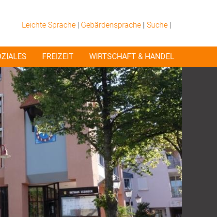
Leichte Sprache
|
Gebärdensprache
|
Suche
|
OZIALES
FREIZEIT
WIRTSCHAFT & HANDEL