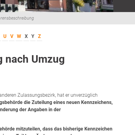
hrensbeschreibung
U
V
W
X
Y
Z
g nach Umzug
 anderen Zulassungsbezirk, hat er unverzüglich
gsbehörde die Zuteilung eines neuen Kennzeichens,
Änderung der Angaben in der
hörde mitzuteilen, dass das bisherige Kennzeichen