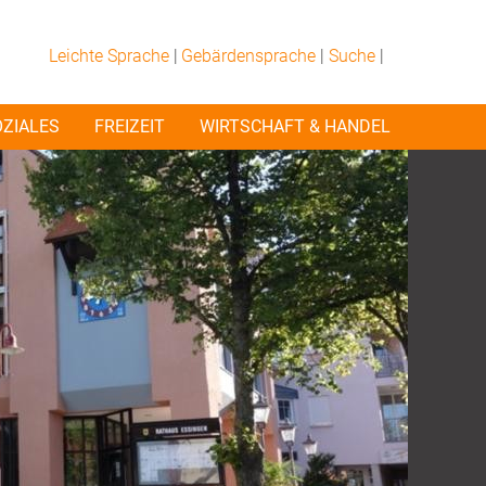
Leichte Sprache
|
Gebärdensprache
|
Suche
|
OZIALES
FREIZEIT
WIRTSCHAFT & HANDEL