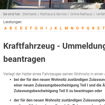
Sie sind hier:
Startseite
Rathaus & Service
Online Rathaus
Verfa
Leistungen
A
B
C
D
E
F
G
H
I
J
K
L
M
N
O
P
Q
R
S
T
Kraftfahrzeug - Ummeldun
beantragen
Verlegt der Halter eines Fahrzeuges seinen Wohnsitz in einen
bei der für den neuen Wohnsitz zuständigen Zulassun
einer neuen Zulassungsbescheinigung Teil I und die 
Zulassungsbescheinigung Teil II zu beantragen oder
der für den neuen Wohnsitz zuständigen Zulassungsbe