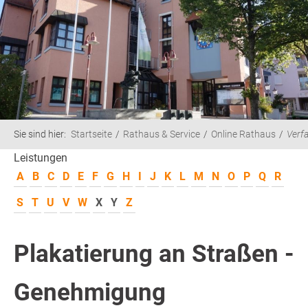
Sie sind hier:
Startseite
Rathaus & Service
Online Rathaus
Verf
Leistungen
A
B
C
D
E
F
G
H
I
J
K
L
M
N
O
P
Q
R
S
T
U
V
W
X
Y
Z
Plakatierung an Straßen -
Genehmigung