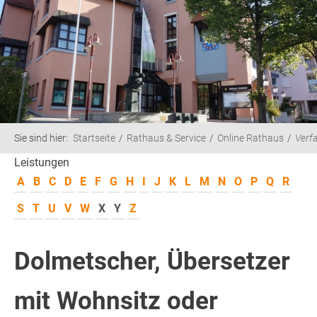
Sie sind hier:
Startseite
Rathaus & Service
Online Rathaus
Verf
Leistungen
A
B
C
D
E
F
G
H
I
J
K
L
M
N
O
P
Q
R
S
T
U
V
W
X
Y
Z
Dolmetscher, Übersetzer
mit Wohnsitz oder