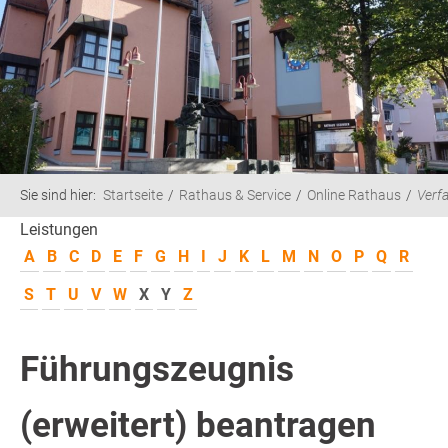
Sie sind hier:
Startseite
Rathaus & Service
Online Rathaus
Verf
Leistungen
A
B
C
D
E
F
G
H
I
J
K
L
M
N
O
P
Q
R
S
T
U
V
W
X
Y
Z
Führungszeugnis
(erweitert) beantragen