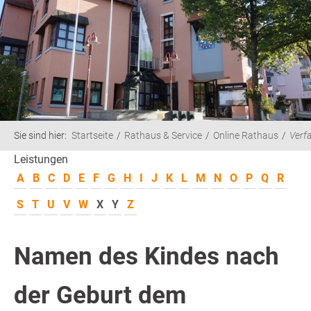
Sie sind hier:
Startseite
Rathaus & Service
Online Rathaus
Verf
Leistungen
A
B
C
D
E
F
G
H
I
J
K
L
M
N
O
P
Q
R
S
T
U
V
W
X
Y
Z
Namen des Kindes nach
der Geburt dem