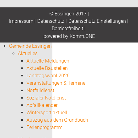
© Essingen 2017 |
Impressum
|
Datenschutz
|
Datenschutz Einstellungen
|
Barrierefreiheit
|
p
owered by
Komm.ONE
Gemeinde Essingen
Aktuelles
Aktuelle Meldungen
Aktuelle Baustellen
Landtagswahl 2026
Veranstaltungen & Termine
Notfalldienst
Sozialer Notdienst
Abfallkalender
Wintersport aktuell
Auszug aus dem Grundbuch
Ferienprogramm