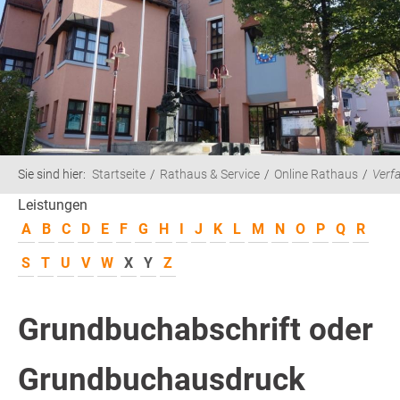
Sie sind hier:
Startseite
Rathaus & Service
Online Rathaus
Verf
Leistungen
A
B
C
D
E
F
G
H
I
J
K
L
M
N
O
P
Q
R
S
T
U
V
W
X
Y
Z
Grundbuchabschrift oder
Grundbuchausdruck