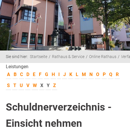
Sie sind hier:
Startseite
Rathaus & Service
Online Rathaus
Verf
Leistungen
A
B
C
D
E
F
G
H
I
J
K
L
M
N
O
P
Q
R
S
T
U
V
W
X
Y
Z
Schuldnerverzeichnis -
Einsicht nehmen