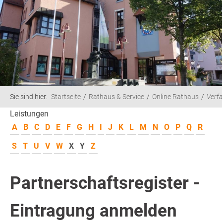
Sie sind hier:
Startseite
Rathaus & Service
Online Rathaus
Verf
Leistungen
A
B
C
D
E
F
G
H
I
J
K
L
M
N
O
P
Q
R
S
T
U
V
W
X
Y
Z
Partnerschaftsregister -
Eintragung anmelden