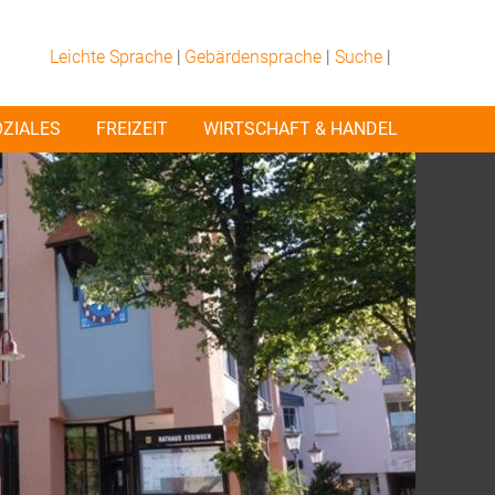
Leichte Sprache
|
Gebärdensprache
|
Suche
|
OZIALES
FREIZEIT
WIRTSCHAFT & HANDEL