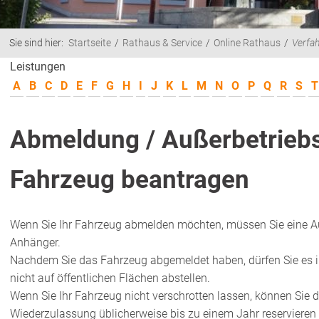
Sie sind hier:
Startseite
Rathaus & Service
Online Rathaus
Verfa
Leistungen
A
B
C
D
E
F
G
H
I
J
K
L
M
N
O
P
Q
R
S
T
Abmeldung / Außerbetriebs
Fahrzeug beantragen
Wenn Sie Ihr Fahrzeug abmelden möchten, müssen Sie eine Auß
Anhänger.
Nachdem Sie das Fahrzeug abgemeldet haben, dürfen Sie es 
nicht auf öffentlichen Flächen abstellen.
Wenn Sie Ihr Fahrzeug nicht verschrotten lassen, können Sie 
Wiederzulassung üblicherweise bis zu einem Jahr reservieren 