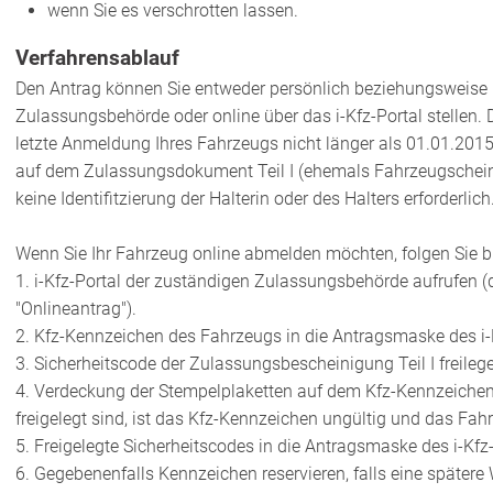
wenn Sie es verschrotten lassen.
Verfahrensablauf
Den Antrag können Sie entweder persönlich beziehungsweise I
Zulassungsbehörde oder online über das i-Kfz-Portal stellen. 
letzte Anmeldung Ihres Fahrzeugs nicht länger als 01.01.2015
auf dem Zulassungsdokument Teil I (ehemals Fahrzeugschein) 
keine Identifitzierung der Halterin oder des Halters erforderlich
Wenn Sie Ihr Fahrzeug online abmelden möchten, folgen Sie bit
1.
i-Kfz-Portal der zuständigen Zulassungsbehörde aufrufen (
"Onlineantrag").
2.
Kfz-Kennzeichen des Fahrzeugs in die Antragsmaske des
i
3. Sicherheits
code
der Zulassungsbescheinigung Teil
I
freileg
4. Verdeckung der Stempelplaketten auf dem
Kfz-Kennzeichen
freigelegt sind, ist das
Kfz-Kennzeichen ungültig und das Fahr
5. Freigelegte Sicherheits
codes
in die Antragsmaske des
i-Kfz
6.
Gegebenenfalls
Kennzeichen reservieren, falls eine späte