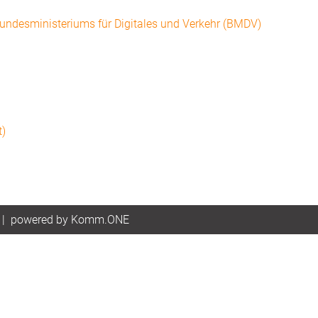
Bundesministeriums für Digitales und Verkehr (BMDV)
t)
|
p
owered by
Komm.ONE