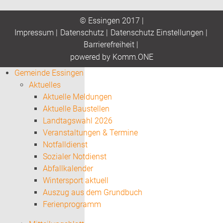
© Essingen 2017 |
Impressum
|
Datenschutz
|
Datenschutz Einstellungen
|
Barrierefreiheit
|
p
owered by
Komm.ONE
Gemeinde Essingen
Aktuelles
Aktuelle Meldungen
Aktuelle Baustellen
Landtagswahl 2026
Veranstaltungen & Termine
Notfalldienst
Sozialer Notdienst
Abfallkalender
Wintersport aktuell
Auszug aus dem Grundbuch
Ferienprogramm