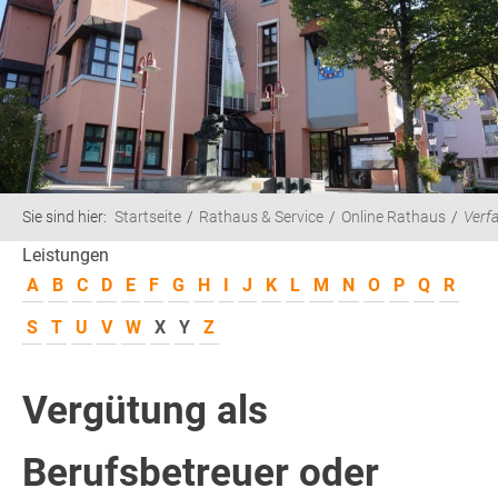
Sie sind hier:
Startseite
Rathaus & Service
Online Rathaus
Verf
Leistungen
A
B
C
D
E
F
G
H
I
J
K
L
M
N
O
P
Q
R
S
T
U
V
W
X
Y
Z
Vergütung als
Berufsbetreuer oder