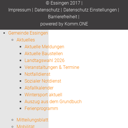
© Essingen 2017 |
Impressum
|
Datenschutz
|
Datenschutz Einstellungen
|
Barrierefreiheit
|
p
owered by
Komm.ONE
Gemeinde Essingen
Aktuelles
Aktuelle Meldungen
Aktuelle Baustellen
Landtagswahl 2026
Veranstaltungen & Termine
Notfalldienst
Sozialer Notdienst
Abfallkalender
Wintersport aktuell
Auszug aus dem Grundbuch
Ferienprogramm
Mitteilungsblatt
Mobilität