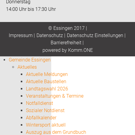
Donnerstag
14:00 Uhr bis 17:30 Uhr
© Essingen 2017 |
Impressum
|
Datenschutz
|
Datenschutz Einstellungen
|
Barrierefreiheit
|
p
owered by
Komm.ONE
Gemeinde Essingen
Aktuelles
Aktuelle Meldungen
Aktuelle Baustellen
Landtagswahl 2026
Veranstaltungen & Termine
Notfalldienst
Sozialer Notdienst
Abfallkalender
Wintersport aktuell
Auszug aus dem Grundbuch