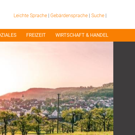
Leichte Sprache
|
Gebärdensprache
|
Suche
|
OZIALES
FREIZEIT
WIRTSCHAFT & HANDEL