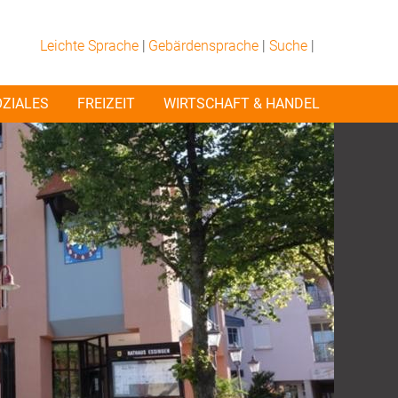
Leichte Sprache
|
Gebärdensprache
|
Suche
|
OZIALES
FREIZEIT
WIRTSCHAFT & HANDEL