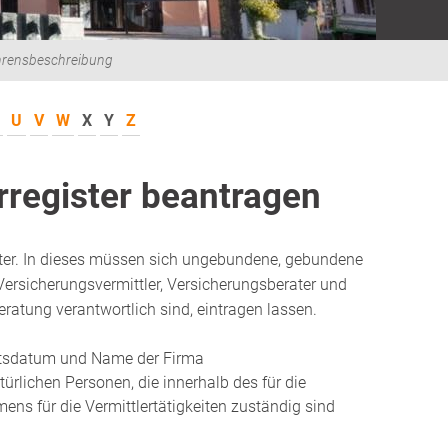
hrensbeschreibung
U
V
W
X
Y
Z
rregister beantragen
ster. In dieses müssen sich ungebundene, gebundene
ersicherungsvermittler, Versicherungsberater und
Beratung verantwortlich sind, eintragen lassen.
rtsdatum und Name der Firma
ürlichen Personen, die innerhalb des für die
ens für die Ver
mittlertätigkeiten zuständig sind