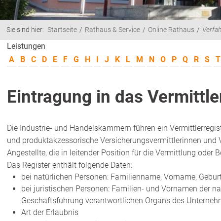
Sie sind hier:
Startseite
Rathaus & Service
Online Rathaus
Verfa
Leistungen
A
B
C
D
E
F
G
H
I
J
K
L
M
N
O
P
Q
R
S
T
Eintragung in das Vermittle
Die Industrie- und Handelskammern führen ein Vermittlerregi
und produktakzessorische Versicherungsvermittlerinnen und V
Angestellte, die in leitender Position für die Vermittlung oder 
Das Register enthält folgende Daten:
bei natürlichen Personen: Familienname, Vorname, Gebu
bei juristischen Personen: Familien- und Vornamen der nat
Geschäftsführung verantwortlichen Organs des Unternehm
Art der Erlaubnis