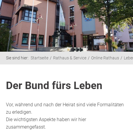
Sie sind hier:
Startseite
Rathaus & Service
Online Rathaus
Lebe
Der Bund fürs Leben
Vor, während und nach der Heirat sind viele Formalitäten
zu erledigen.
Die wichtigsten Aspekte haben wir hier
zusammengefasst.